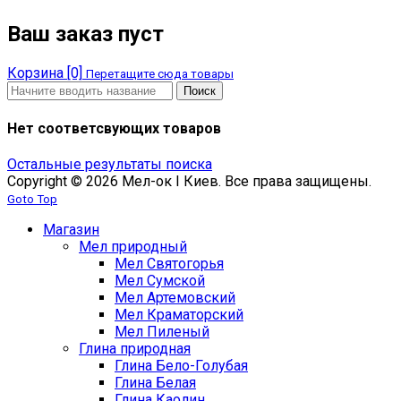
Ваш заказ пуст
Корзина [0]
Перетащите сюда товары
Поиск
Нет соответсвующих товаров
Остальные результаты поиска
Copyright © 2026 Мел-ок I Киев. Все права защищены.
Goto Top
Магазин
Мел природный
Мел Святогорья
Мел Сумской
Мел Артемовский
Мел Краматорский
Мел Пиленый
Глина природная
Глина Бело-Голубая
Глина Белая
Глина Каолин