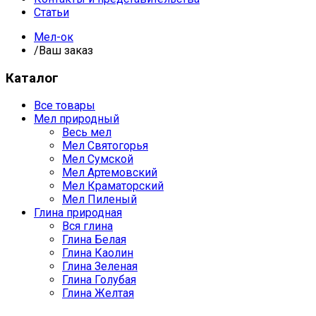
Статьи
Мел-ок
/
Ваш заказ
Каталог
Все товары
Мел природный
Весь мел
Мел Святогорья
Мел Сумской
Мел Артемовский
Мел Краматорский
Мел Пиленый
Глина природная
Вся глина
Глина Белая
Глина Каолин
Глина Зеленая
Глина Голубая
Глина Желтая