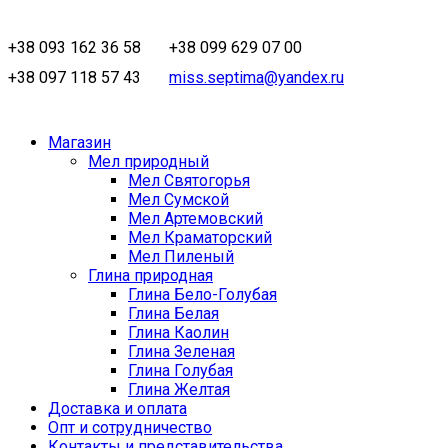
+38 093 162 36 58
+38 099 629 07 00
+38 097 118 57 43
miss.septima@yandex.ru
Магазин
Мел природный
Мел Святогорья
Мел Сумской
Мел Артемовский
Мел Краматорский
Мел Пиленый
Глина природная
Глина Бело-Голубая
Глина Белая
Глина Каолин
Глина Зеленая
Глина Голубая
Глина Желтая
Доставка и оплата
Опт и сотрудничество
Контакты и представительства