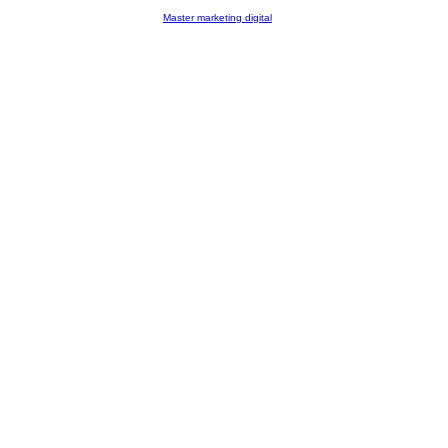
Master marketing digital