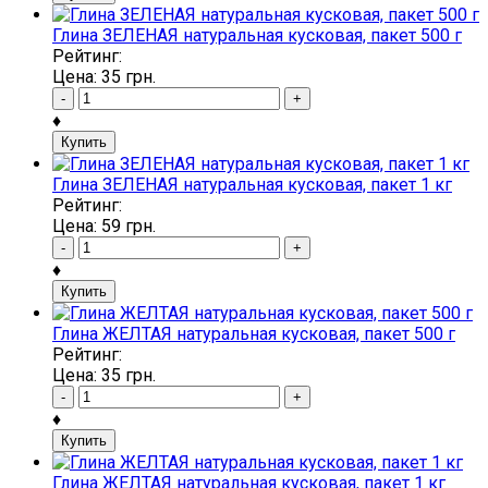
Глина ЗЕЛЕНАЯ натуральная кусковая, пакет 500 г
Рейтинг:
Цена:
35
грн.
-
+
♦
Купить
Глина ЗЕЛЕНАЯ натуральная кусковая, пакет 1 кг
Рейтинг:
Цена:
59
грн.
-
+
♦
Купить
Глина ЖЕЛТАЯ натуральная кусковая, пакет 500 г
Рейтинг:
Цена:
35
грн.
-
+
♦
Купить
Глина ЖЕЛТАЯ натуральная кусковая, пакет 1 кг