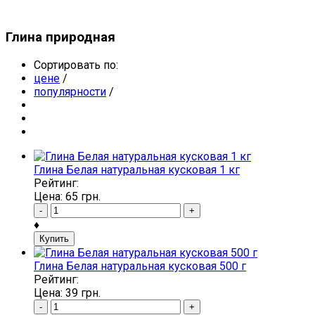
Глина природная
Сортировать по:
цене
/
популярности
/
Глина Белая натуральная кусковая 1 кг
Рейтинг:
Цена:
65
грн.
-
+
♦
Купить
Глина Белая натуральная кусковая 500 г
Рейтинг:
Цена:
39
грн.
-
+