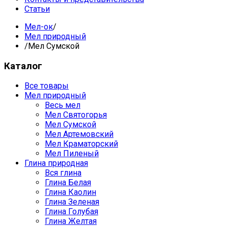
Статьи
Мел-ок
/
Мел природный
/
Мел Сумской
Каталог
Все товары
Мел природный
Весь мел
Мел Святогорья
Мел Сумской
Мел Артемовский
Мел Краматорский
Мел Пиленый
Глина природная
Вся глина
Глина Белая
Глина Каолин
Глина Зеленая
Глина Голубая
Глина Желтая