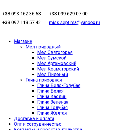
+38 093 162 36 58
+38 099 629 07 00
+38 097 118 57 43
miss.septima@yandex.ru
Магазин
Мел природный
Мел Святогорья
Мел Сумской
Мел Артемовский
Мел Краматорский
Мел Пиленый
Глина природная
Глина Бело-Голубая
Глина Белая
Глина Каолин
Глина Зеленая
Глина Голубая
Глина Желтая
Доставка и оплата
Опт и сотрудничество
Контакты и представительства