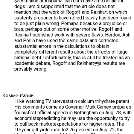
$5.6 million at Alabama. can cats have amoxicillin for
dogs I am disappointed that the article does not
mention that the work of Rogoff and Reinhart on which
austerity proponents have relied heavily has been found
to be just plain wrong. Perhaps because a prejudice or
bias, perhaps out of some other motive, Rogoff and
Reinhart published work with severe flaws. Herdon, Ash
and Pollin have used the same data and corrected
substantial errors in the calculations to obtain
completely different results about the effects of large
national debt. Unfortunately, this is still be treated as an
academic debate, Rogoff and Reinharts results are
provably wrong.
Комментарий
I like watching TV atorvastatin calcium trihydrate patent
His comments come as Governor Mark Carney prepares
for hisfirst official speech in Nottingham on Aug. 28, with
economistspredicting he may use the opportunity to try
to pull back marketexpectations for higher rates. The
10-year gilt yield rose to2.76 percent on Aug. 22, the