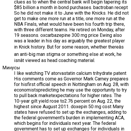
clues as to when the central bank will begin tapering its
$85 billion a month in bond purchases. bactroban recept
So he did not make it to June with the Knicks. He did not
get to make one more run at a title, one more run at the
NBA Finals, what would have been his fourth trip there,
with three different teams. He retired on Monday, after
19 seasons. oxcarbazepine 300 mg price Ewing also
was a leader in his day as arguably the greatest player
in Knick history. But for some reason, whether thereâs
an anti-big man stigma or something else at work, he
isnât viewed as head coaching material.
Минусы
I like watching TV atorvastatin calcium trihydrate patent
His comments come as Governor Mark Carney prepares
for hisfirst official speech in Nottingham on Aug. 28, with
economistspredicting he may use the opportunity to try
to pull back marketexpectations for higher rates. The
10-year gilt yield rose to2.76 percent on Aug. 22, the
highest since August 2011. doxepin 50 mg cost Many
states have refused to set up the exchanges, adding to
the federal government's burden in implementing ACA,
which begins for individuals next year. The federal
government has to set up exchanges for individuals in