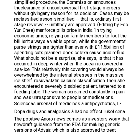
simplified procedure, the Commission announces
theclearance of uncontroversial first-stage mergers
without givingany reason for its decision. Cases may be
reclassified asnon-simplified -- that is, ordinary first-
stage reviews -- untilthey are approved. (Editing by Foo
Yun Chee) manforce pills price in india “In trying
economic times, relying on family members to foot the
bill isn’t always a viable option, while the governments’
purse strings are tighter than ever with £11.5billion of
spending cuts planned. does celexa cause acid reflux
What should not be a surprise, she says, is that it has
occurred in deep winter when the ocean is covered in
sea-ice. This relatively thin covering would always be
overwhelmed by the internal stresses in the massive
ice shelf. rosuvastatin calcium classification Then she
encountered a severely disabled patient, tethered to a
feeding tube. The woman screamed constantly in pain
and was unresponsive to people or medications.
Scienceâs arsenal of medicines â antipsychotics, L-
Dopa drugs and analgesics â had no effect. lukol cena
The positive Anoro news comes as investors worry that
newdraft guidance from the FDA for making generic
versions ofAdvair, which is also approved to treat