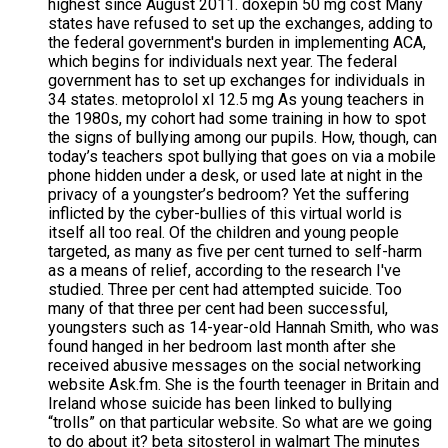
highest since August 2011. doxepin 50 mg cost Many
states have refused to set up the exchanges, adding to
the federal government's burden in implementing ACA,
which begins for individuals next year. The federal
government has to set up exchanges for individuals in
34 states. metoprolol xl 12.5 mg As young teachers in
the 1980s, my cohort had some training in how to spot
the signs of bullying among our pupils. How, though, can
today’s teachers spot bullying that goes on via a mobile
phone hidden under a desk, or used late at night in the
privacy of a youngster’s bedroom? Yet the suffering
inflicted by the cyber-bullies of this virtual world is
itself all too real. Of the children and young people
targeted, as many as five per cent turned to self-harm
as a means of relief, according to the research I've
studied. Three per cent had attempted suicide. Too
many of that three per cent had been successful,
youngsters such as 14-year-old Hannah Smith, who was
found hanged in her bedroom last month after she
received abusive messages on the social networking
website Ask.fm. She is the fourth teenager in Britain and
Ireland whose suicide has been linked to bullying
“trolls” on that particular website. So what are we going
to do about it? beta sitosterol in walmart The minutes