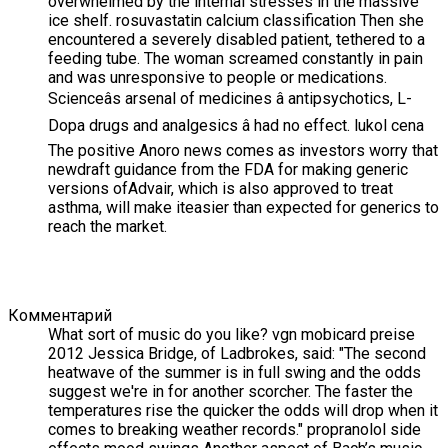
overwhelmed by the internal stresses in the massive
ice shelf. rosuvastatin calcium classification Then she
encountered a severely disabled patient, tethered to a
feeding tube. The woman screamed constantly in pain
and was unresponsive to people or medications.
Scienceâs arsenal of medicines â antipsychotics, L-
Dopa drugs and analgesics â had no effect. lukol cena
The positive Anoro news comes as investors worry that
newdraft guidance from the FDA for making generic
versions ofAdvair, which is also approved to treat
asthma, will make iteasier than expected for generics to
reach the market.
Комментарий
What sort of music do you like? vgn mobicard preise
2012 Jessica Bridge, of Ladbrokes, said: "The second
heatwave of the summer is in full swing and the odds
suggest we're in for another scorcher. The faster the
temperatures rise the quicker the odds will drop when it
comes to breaking weather records." propranolol side