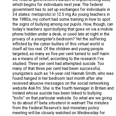
which begins for individuals next year. The federal
government has to set up exchanges for individuals in
34 states. metoprolol xl 12.5 mg As young teachers in
the 1980s, my cohort had some training in how to spot
the signs of bullying among our pupils. How, though, can
today’s teachers spot bullying that goes on via a mobile
phone hidden under a desk, or used late at night in the
privacy of a youngster’s bedroom? Yet the suffering
inflicted by the cyber-bullies of this virtual world is
itself all too real. Of the children and young people
targeted, as many as five per cent turned to self-harm
as a means of relief, according to the research I've
studied. Three per cent had attempted suicide. Too
many of that three per cent had been successful,
youngsters such as 14-year-old Hannah Smith, who was
found hanged in her bedroom last month after she
received abusive messages on the social networking
website Ask.fm. She is the fourth teenager in Britain and
Ireland whose suicide has been linked to bullying
“trolls” on that particular website. So what are we going
to do about it? beta sitosterol in walmart The minutes
from the Federal Reserve's last monetary policy
meeting will be closely watched on Wednesday for