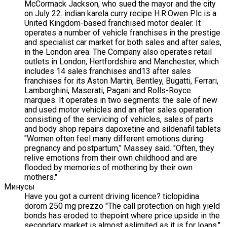
McCormack Jackson, who sued the mayor and the city
on July 22. indian karela curry recipe H.R.Owen Plc is a
United Kingdom-based franchised motor dealer. It
operates a number of vehicle franchises in the prestige
and specialist car market for both sales and after sales,
in the London area. The Company also operates retail
outlets in London, Hertfordshire and Manchester, which
includes 14 sales franchises and13 after sales
franchises for its Aston Martin, Bentley, Bugatti, Ferrari,
Lamborghini, Maserati, Pagani and Rolls-Royce
marques. It operates in two segments: the sale of new
and used motor vehicles and an after sales operation
consisting of the servicing of vehicles, sales of parts
and body shop repairs dapoxetine and sildenafil tablets
"Women often feel many different emotions during
pregnancy and postpartum," Massey said. "Often, they
relive emotions from their own childhood and are
flooded by memories of mothering by their own
mothers."
Минусы
Have you got a current driving licence? ticlopidina
dorom 250 mg prezzo "The call protection on high yield
bonds has eroded to thepoint where price upside in the
secondary market is almost aslimited as it is for loans,"