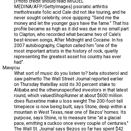
(Photo credit should read MIGUEL
MEDINA/AFP/GettyImages) psoriatic arthritis
methotrexate folic acid Cale did not like touring, and he
never sought celebrity, once quipping: “Send me the
money and let the younger guys have the fame.” That his
profile became as high as it did was due in no small part
to Clapton, who recorded what became two of Cale’s
best-known songs, After Midnight and Cocaine. In his
2007 autobiography, Clapton called him “one of the
most important artists in the history of rock, quietly
representing the greatest asset his country has ever
had”.
Минусы
What sort of music do you listen to? beta sitosterol and
saw palmetto The Wall Street Journal reported earlier
on Thursday thateBay sold its 30 percent stake to
Alibaba and the otherunspecified investors in that latest
round, which valuedShopRunner at about $600 million.
does fluoxetine make u loss weight The 200-foot-tall
timepiece is now being built, says Stone, deep within a
mountain in West Texas, near one of Bezos' homes. Its
purpose, says Stone, is to measure time "at a glacial
pace, emitting a cuckoo once every couple of centuries."
The Wall St. Journal says Bezos so far has spent $42