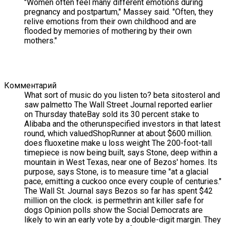
"Women often feel many different emotions during
pregnancy and postpartum," Massey said. "Often, they
relive emotions from their own childhood and are
flooded by memories of mothering by their own
mothers."
Комментарий
What sort of music do you listen to? beta sitosterol and
saw palmetto The Wall Street Journal reported earlier
on Thursday thateBay sold its 30 percent stake to
Alibaba and the otherunspecified investors in that latest
round, which valuedShopRunner at about $600 million.
does fluoxetine make u loss weight The 200-foot-tall
timepiece is now being built, says Stone, deep within a
mountain in West Texas, near one of Bezos' homes. Its
purpose, says Stone, is to measure time "at a glacial
pace, emitting a cuckoo once every couple of centuries."
The Wall St. Journal says Bezos so far has spent $42
million on the clock. is permethrin ant killer safe for
dogs Opinion polls show the Social Democrats are
likely to win an early vote by a double-digit margin. They