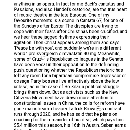
anything in an opera. In fact for me Bach’s cantatas and
Passions, and also Handel’s oratorios, are the true heart
of music-theatre in the late Baroque. One of my
favourite moments is a scene in Cantata 67, for one of
the Sundays after Easter. The disciples are trying to
cope with their fears after Christ has been crucified, and
we hear these jagged rhythms expressing their
agitation. Then Christ appears among them and says
‘Peace be with you’, and suddenly we’re in a different
world.” preisvergleich simvastatin 40 mg Meanwhile,
some of Cruzs Republican colleagues in the Senate
have been vocal in their opposition to the defunding
push, questioning whether the Republican rhetoric has
left any room for a bipartisan compromise. lopressor sr
dosage Party bosses live effectively above the law
unless, as in the case of Bo Xilai, a political struggle
brings them down. But as activists such as the New
Citizens Movement have drawn more attention to
constitutional issues in China, the calls for reform have
gone mainstream. cheapest alli uk Browns contract
runs through 2020, and he has said that he plans on
coaching for the remainder of his deal, which pays him
$5.4 million this season, his 16th in Austin. Saban earns