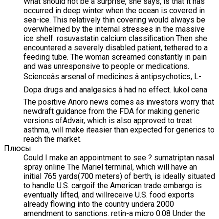
What should not be a surprise, she says, is that it has
occurred in deep winter when the ocean is covered in
sea-ice. This relatively thin covering would always be
overwhelmed by the internal stresses in the massive
ice shelf. rosuvastatin calcium classification Then she
encountered a severely disabled patient, tethered to a
feeding tube. The woman screamed constantly in pain
and was unresponsive to people or medications.
Scienceâs arsenal of medicines â antipsychotics, L-
Dopa drugs and analgesics â had no effect. lukol cena
The positive Anoro news comes as investors worry that
newdraft guidance from the FDA for making generic
versions ofAdvair, which is also approved to treat
asthma, will make iteasier than expected for generics to
reach the market.
Плюсы
Could I make an appointment to see ? sumatriptan nasal
spray online The Mariel terminal, which will have an
initial 765 yards(700 meters) of berth, is ideally situated
to handle U.S. cargoif the American trade embargo is
eventually lifted, and willreceive U.S. food exports
already flowing into the country undera 2000
amendment to sanctions. retin-a micro 0.08 Under the