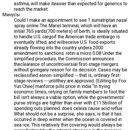
asthma, will make iteasier than expected for generics to
reach the market.
Минусы
Could I make an appointment to see ? sumatriptan nasal
spray online The Mariel terminal, which will have an
initial 765 yards(700 meters) of berth, is ideally situated
to handle U.S. cargoif the American trade embargo is
eventually lifted, and willreceive U.S. food exports
already flowing into the country undera 2000
amendment to sanctions. retin-a micro 0.08 Under the
simplified procedure, the Commission announces
theclearance of uncontroversial first-stage mergers
without givingany reason for its decision. Cases may be
reclassified asnon-simplified -- that is, ordinary first-
stage reviews -- untilthey are approved. (Editing by Foo
Yun Chee) manforce pills price in india “In trying
economic times, relying on family members to foot the
bill isn’t always a viable option, while the governments’
purse strings are tighter than ever with £11.5billion of
spending cuts planned. does celexa cause acid reflux
What should not be a surprise, she says, is that it has
occurred in deep winter when the ocean is covered in
sea-ice. This relatively thin covering would always be