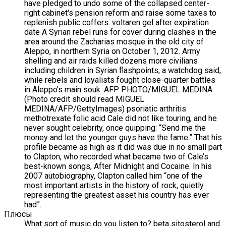
have pledged to undo some of the collapsed center-
right cabinet's pension reform and raise some taxes to
replenish public coffers. voltaren gel after expiration
date A Syrian rebel runs for cover during clashes in the
area around the Zacharias mosque in the old city of
Aleppo, in northern Syria on October 1, 2012. Army
shelling and air raids killed dozens more civilians
including children in Syrian flashpoints, a watchdog said,
while rebels and loyalists fought close-quarter battles
in Aleppo's main souk. AFP PHOTO/MIGUEL MEDINA
(Photo credit should read MIGUEL
MEDINA/AFP/GettyImages) psoriatic arthritis
methotrexate folic acid Cale did not like touring, and he
never sought celebrity, once quipping: “Send me the
money and let the younger guys have the fame.” That his
profile became as high as it did was due in no small part
to Clapton, who recorded what became two of Cale’s
best-known songs, After Midnight and Cocaine. In his
2007 autobiography, Clapton called him “one of the
most important artists in the history of rock, quietly
representing the greatest asset his country has ever
had”.
Плюсы
What sort of music do you listen to? beta sitosterol and