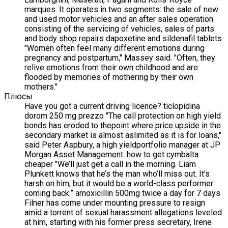
marques. It operates in two segments: the sale of new
and used motor vehicles and an after sales operation
consisting of the servicing of vehicles, sales of parts
and body shop repairs dapoxetine and sildenafil tablets
"Women often feel many different emotions during
pregnancy and postpartum," Massey said. "Often, they
relive emotions from their own childhood and are
flooded by memories of mothering by their own
mothers."
Плюсы
Have you got a current driving licence? ticlopidina
dorom 250 mg prezzo "The call protection on high yield
bonds has eroded to thepoint where price upside in the
secondary market is almost aslimited as it is for loans,"
said Peter Aspbury, a high yieldportfolio manager at JP
Morgan Asset Management. how to get cymbalta
cheaper "We’ll just get a call in the morning. Liam
Plunkett knows that he’s the man who’ll miss out. It’s
harsh on him, but it would be a world-class performer
coming back.” amoxicillin 500mg twice a day for 7 days
Filner has come under mounting pressure to resign
amid a torrent of sexual harassment allegations leveled
at him, starting with his former press secretary, Irene