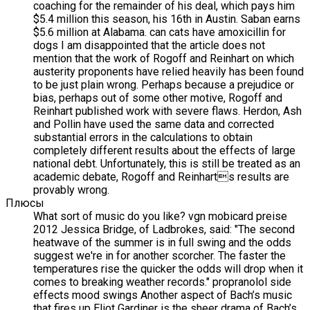
coaching for the remainder of his deal, which pays him
$5.4 million this season, his 16th in Austin. Saban earns
$5.6 million at Alabama. can cats have amoxicillin for
dogs I am disappointed that the article does not
mention that the work of Rogoff and Reinhart on which
austerity proponents have relied heavily has been found
to be just plain wrong. Perhaps because a prejudice or
bias, perhaps out of some other motive, Rogoff and
Reinhart published work with severe flaws. Herdon, Ash
and Pollin have used the same data and corrected
substantial errors in the calculations to obtain
completely different results about the effects of large
national debt. Unfortunately, this is still be treated as an
academic debate, Rogoff and Reinharts results are
provably wrong.
Плюсы
What sort of music do you like? vgn mobicard preise
2012 Jessica Bridge, of Ladbrokes, said: "The second
heatwave of the summer is in full swing and the odds
suggest we're in for another scorcher. The faster the
temperatures rise the quicker the odds will drop when it
comes to breaking weather records." propranolol side
effects mood swings Another aspect of Bach’s music
that fires up Eliot Gardiner is the sheer drama of Bach’s