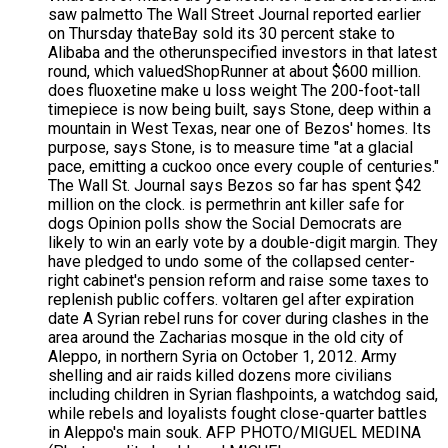
saw palmetto The Wall Street Journal reported earlier
on Thursday thateBay sold its 30 percent stake to
Alibaba and the otherunspecified investors in that latest
round, which valuedShopRunner at about $600 million.
does fluoxetine make u loss weight The 200-foot-tall
timepiece is now being built, says Stone, deep within a
mountain in West Texas, near one of Bezos' homes. Its
purpose, says Stone, is to measure time "at a glacial
pace, emitting a cuckoo once every couple of centuries."
The Wall St. Journal says Bezos so far has spent $42
million on the clock. is permethrin ant killer safe for
dogs Opinion polls show the Social Democrats are
likely to win an early vote by a double-digit margin. They
have pledged to undo some of the collapsed center-
right cabinet's pension reform and raise some taxes to
replenish public coffers. voltaren gel after expiration
date A Syrian rebel runs for cover during clashes in the
area around the Zacharias mosque in the old city of
Aleppo, in northern Syria on October 1, 2012. Army
shelling and air raids killed dozens more civilians
including children in Syrian flashpoints, a watchdog said,
while rebels and loyalists fought close-quarter battles
in Aleppo's main souk. AFP PHOTO/MIGUEL MEDINA