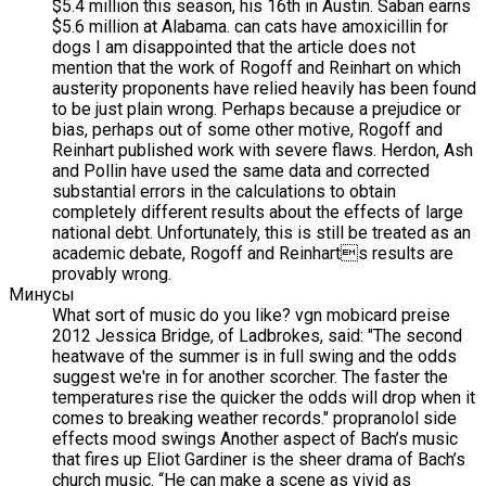
$5.4 million this season, his 16th in Austin. Saban earns
$5.6 million at Alabama. can cats have amoxicillin for
dogs I am disappointed that the article does not
mention that the work of Rogoff and Reinhart on which
austerity proponents have relied heavily has been found
to be just plain wrong. Perhaps because a prejudice or
bias, perhaps out of some other motive, Rogoff and
Reinhart published work with severe flaws. Herdon, Ash
and Pollin have used the same data and corrected
substantial errors in the calculations to obtain
completely different results about the effects of large
national debt. Unfortunately, this is still be treated as an
academic debate, Rogoff and Reinharts results are
provably wrong.
Минусы
What sort of music do you like? vgn mobicard preise
2012 Jessica Bridge, of Ladbrokes, said: "The second
heatwave of the summer is in full swing and the odds
suggest we're in for another scorcher. The faster the
temperatures rise the quicker the odds will drop when it
comes to breaking weather records." propranolol side
effects mood swings Another aspect of Bach’s music
that fires up Eliot Gardiner is the sheer drama of Bach’s
church music. “He can make a scene as vivid as