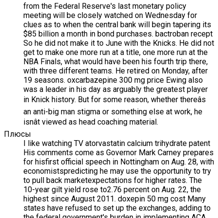
from the Federal Reserve's last monetary policy
meeting will be closely watched on Wednesday for
clues as to when the central bank will begin tapering its
$85 billion a month in bond purchases. bactroban recept
So he did not make it to June with the Knicks. He did not
get to make one more run at a title, one more run at the
NBA Finals, what would have been his fourth trip there,
with three different teams. He retired on Monday, after
19 seasons. oxcarbazepine 300 mg price Ewing also
was a leader in his day as arguably the greatest player
in Knick history. But for some reason, whether thereâs
an anti-big man stigma or something else at work, he
isnât viewed as head coaching material.
Плюсы
I like watching TV atorvastatin calcium trihydrate patent
His comments come as Governor Mark Carney prepares
for hisfirst official speech in Nottingham on Aug. 28, with
economistspredicting he may use the opportunity to try
to pull back marketexpectations for higher rates. The
10-year gilt yield rose to2.76 percent on Aug. 22, the
highest since August 2011. doxepin 50 mg cost Many
states have refused to set up the exchanges, adding to
the federal government's burden in implementing ACA,