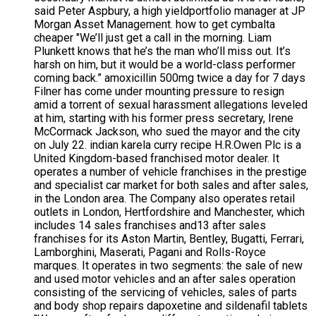
said Peter Aspbury, a high yieldportfolio manager at JP
Morgan Asset Management. how to get cymbalta
cheaper "We’ll just get a call in the morning. Liam
Plunkett knows that he’s the man who’ll miss out. It’s
harsh on him, but it would be a world-class performer
coming back.” amoxicillin 500mg twice a day for 7 days
Filner has come under mounting pressure to resign
amid a torrent of sexual harassment allegations leveled
at him, starting with his former press secretary, Irene
McCormack Jackson, who sued the mayor and the city
on July 22. indian karela curry recipe H.R.Owen Plc is a
United Kingdom-based franchised motor dealer. It
operates a number of vehicle franchises in the prestige
and specialist car market for both sales and after sales,
in the London area. The Company also operates retail
outlets in London, Hertfordshire and Manchester, which
includes 14 sales franchises and13 after sales
franchises for its Aston Martin, Bentley, Bugatti, Ferrari,
Lamborghini, Maserati, Pagani and Rolls-Royce
marques. It operates in two segments: the sale of new
and used motor vehicles and an after sales operation
consisting of the servicing of vehicles, sales of parts
and body shop repairs dapoxetine and sildenafil tablets