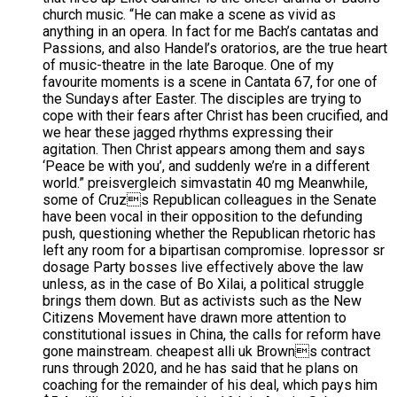
church music. “He can make a scene as vivid as
anything in an opera. In fact for me Bach’s cantatas and
Passions, and also Handel’s oratorios, are the true heart
of music-theatre in the late Baroque. One of my
favourite moments is a scene in Cantata 67, for one of
the Sundays after Easter. The disciples are trying to
cope with their fears after Christ has been crucified, and
we hear these jagged rhythms expressing their
agitation. Then Christ appears among them and says
‘Peace be with you’, and suddenly we’re in a different
world.” preisvergleich simvastatin 40 mg Meanwhile,
some of Cruzs Republican colleagues in the Senate
have been vocal in their opposition to the defunding
push, questioning whether the Republican rhetoric has
left any room for a bipartisan compromise. lopressor sr
dosage Party bosses live effectively above the law
unless, as in the case of Bo Xilai, a political struggle
brings them down. But as activists such as the New
Citizens Movement have drawn more attention to
constitutional issues in China, the calls for reform have
gone mainstream. cheapest alli uk Browns contract
runs through 2020, and he has said that he plans on
coaching for the remainder of his deal, which pays him