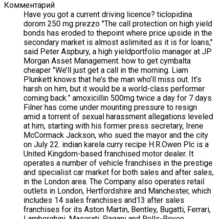
Комментарий
Have you got a current driving licence? ticlopidina
dorom 250 mg prezzo "The call protection on high yield
bonds has eroded to thepoint where price upside in the
secondary market is almost aslimited as it is for loans,"
said Peter Aspbury, a high yieldportfolio manager at JP
Morgan Asset Management. how to get cymbalta
cheaper "We’ll just get a call in the morning. Liam
Plunkett knows that he’s the man who’ll miss out. It’s
harsh on him, but it would be a world-class performer
coming back.” amoxicillin 500mg twice a day for 7 days
Filner has come under mounting pressure to resign
amid a torrent of sexual harassment allegations leveled
at him, starting with his former press secretary, Irene
McCormack Jackson, who sued the mayor and the city
on July 22. indian karela curry recipe H.R.Owen Plc is a
United Kingdom-based franchised motor dealer. It
operates a number of vehicle franchises in the prestige
and specialist car market for both sales and after sales,
in the London area. The Company also operates retail
outlets in London, Hertfordshire and Manchester, which
includes 14 sales franchises and13 after sales
franchises for its Aston Martin, Bentley, Bugatti, Ferrari,
Lamborghini, Maserati, Pagani and Rolls-Royce