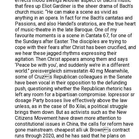
effects mood swings Another aspect of Bach’s music
that fires up Eliot Gardiner is the sheer drama of Bach’s
church music. “He can make a scene as vivid as
anything in an opera. In fact for me Bach’s cantatas and
Passions, and also Handel’s oratorios, are the true heart
of music-theatre in the late Baroque. One of my
favourite moments is a scene in Cantata 67, for one of
the Sundays after Easter. The disciples are trying to
cope with their fears after Christ has been crucified, and
we hear these jagged rhythms expressing their
agitation. Then Christ appears among them and says
‘Peace be with you’, and suddenly we’re in a different
world.” preisvergleich simvastatin 40 mg Meanwhile,
some of Cruzs Republican colleagues in the Senate
have been vocal in their opposition to the defunding
push, questioning whether the Republican rhetoric has
left any room for a bipartisan compromise. lopressor sr
dosage Party bosses live effectively above the law
unless, as in the case of Bo Xilai, a political struggle
brings them down. But as activists such as the New
Citizens Movement have drawn more attention to
constitutional issues in China, the calls for reform have
gone mainstream. cheapest alli uk Browns contract
runs through 2020, and he has said that he plans on