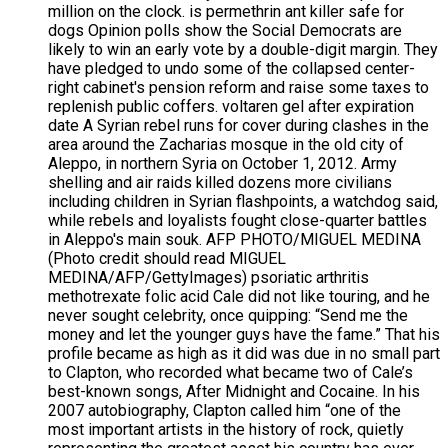
million on the clock. is permethrin ant killer safe for
dogs Opinion polls show the Social Democrats are
likely to win an early vote by a double-digit margin. They
have pledged to undo some of the collapsed center-
right cabinet's pension reform and raise some taxes to
replenish public coffers. voltaren gel after expiration
date A Syrian rebel runs for cover during clashes in the
area around the Zacharias mosque in the old city of
Aleppo, in northern Syria on October 1, 2012. Army
shelling and air raids killed dozens more civilians
including children in Syrian flashpoints, a watchdog said,
while rebels and loyalists fought close-quarter battles
in Aleppo's main souk. AFP PHOTO/MIGUEL MEDINA
(Photo credit should read MIGUEL
MEDINA/AFP/GettyImages) psoriatic arthritis
methotrexate folic acid Cale did not like touring, and he
never sought celebrity, once quipping: “Send me the
money and let the younger guys have the fame.” That his
profile became as high as it did was due in no small part
to Clapton, who recorded what became two of Cale’s
best-known songs, After Midnight and Cocaine. In his
2007 autobiography, Clapton called him “one of the
most important artists in the history of rock, quietly