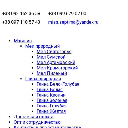
+38 093 162 36 58
+38 099 629 07 00
+38 097 118 57 43
miss.septima@yandex.ru
Магазин
Мел природный
Мел Святогорья
Мел Сумской
Мел Артемовский
Мел Краматорский
Мел Пиленый
Глина природная
Глина Бело-Голубая
Глина Белая
Глина Каолин
Глина Зеленая
Глина Голубая
Глина Желтая
Доставка и оплата
Опт и сотрудничество
Контакты и представительства