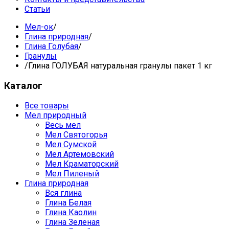
Статьи
Мел-ок
/
Глина природная
/
Глина Голубая
/
Гранулы
/
Глина ГОЛУБАЯ натуральная гранулы пакет 1 кг
Каталог
Все товары
Мел природный
Весь мел
Мел Святогорья
Мел Сумской
Мел Артемовский
Мел Краматорский
Мел Пиленый
Глина природная
Вся глина
Глина Белая
Глина Каолин
Глина Зеленая